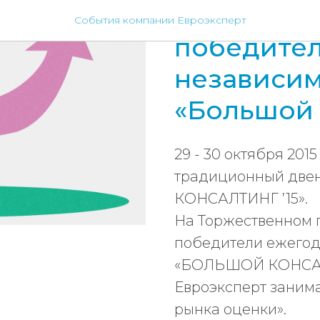
НАО «Евро
События компании Евроэксперт
победител
независи
«Большой 
29 - 30 октября 201
традиционный дв
КОНСАЛТИНГ ’15».
На Торжественном 
победители ежего
«БОЛЬШОЙ КОНСАЛ
Евроэксперт занима
рынка оценки».