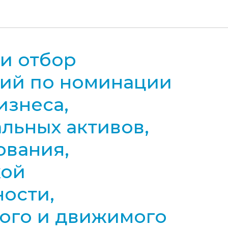
и отбор
ий по номинации
изнеса,
льных активов,
ования,
кой
ости,
ого и движимого