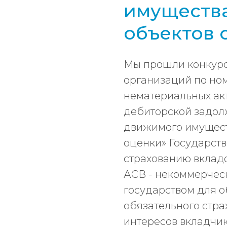
имущества
объектов 
Мы прошли конкур
организаций по но
нематериальных акт
дебиторской задол
движимого имуществ
оценки» Государств
страхованию вкладо
АСВ - некоммерчес
государством для 
обязательного стра
интересов вкладчи