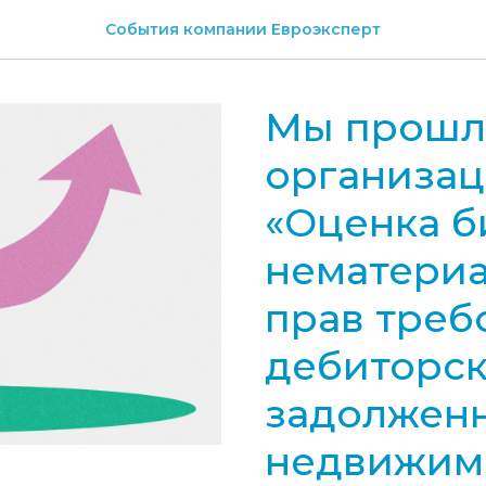
События компании Евроэксперт
Мы прошл
организац
«Оценка б
нематериа
прав треб
дебиторс
задолженн
недвижим