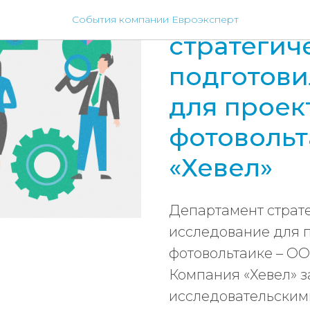
Департам
События компании Евроэксперт
стратегич
подготови
для проек
фотовольт
«Хевел»
Департамент страте
исследование для п
фотовольтаике – ОО
Компания «Хевел» з
исследовательским