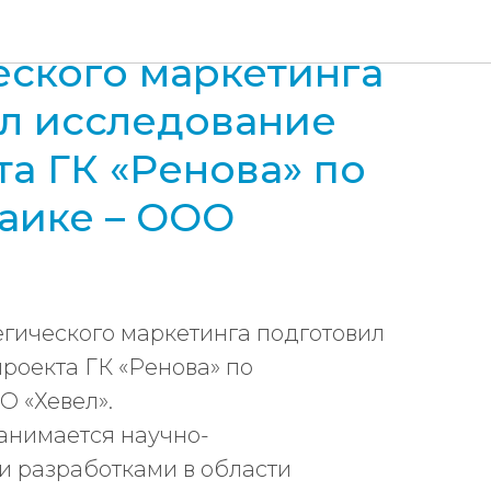
ент
еского маркетинга
л исследование
та ГК «Ренова» по
аике – ООО
гического маркетинга подготовил
роекта ГК «Ренова» по
О «Хевел».
анимается научно-
и разработками в области