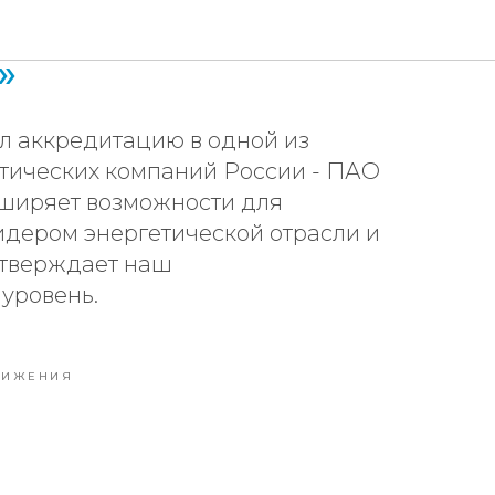
ция в ПАО
»
л аккредитацию в одной из
тических компаний России - ПАО
сширяет возможности для
идером энергетической отрасли и
тверждает наш
уровень.
ТИЖЕНИЯ