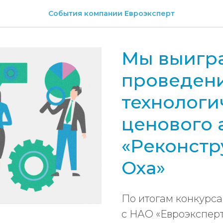
События компании Евроэксперт
Мы выигра
проведени
технологи
ценового 
«Реконстр
Оха»
По итогам конкурс
с НАО «Евроэксперт