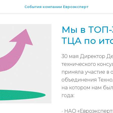
События компании Евроэксперт
Мы в ТОП-
ТЦА по ито
30 мая Директор Д
технического конс
приняла участие в
объединения Технол
на котором нам был
года:
· НАО «Евроэксперт