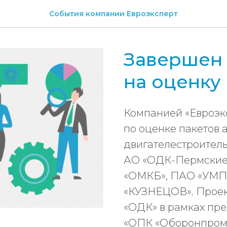
События компании Евроэксперт
Завершен 
на оценку
Компанией «Евроэк
по оценке пакетов 
двигателестроитель
АО «ОДК-Пермские 
«ОМКБ», ПАО «УМП
«КУЗНЕЦОВ». Проек
«ОДК» в рамках пр
«ОПК «Оборонпром